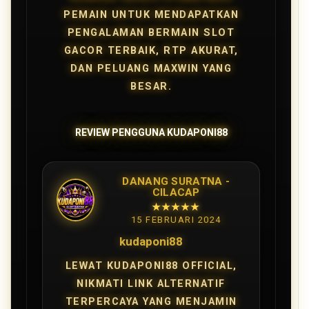
PEMAIN UNTUK MENDAPATKAN
PENGALAMAN BERMAIN SLOT
GACOR TERBAIK, RTP AKURAT,
DAN PELUANG MAXWIN YANG
BESAR.
REVIEW PENGGUNA KUDAPONI88
DANANG SURATNA -
CILACAP
★★★★★
15 FEBRUARI 2024
kudaponi88
LEWAT KUDAPONI88 OFFICIAL,
NIKMATI LINK ALTERNATIF
TERPERCAYA YANG MENJAMIN