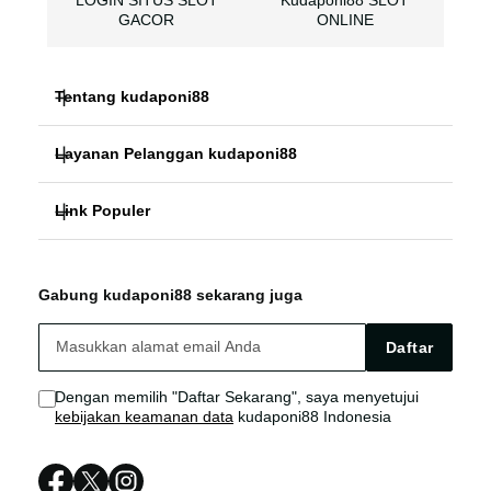
LOGIN SITUS SLOT
Kudaponi88 SLOT
GACOR
ONLINE
Tentang kudaponi88
Layanan Pelanggan kudaponi88
kudaponi88
Link Populer
FAQ
SLOT GACOR
kudaponi88
kudaponi88 BONUS
SITUS SLOT
Gabung kudaponi88 sekarang juga
LOGIN SITUS SLOT GACOR
kudaponi88 LIVE CHAT
BANDAR SLOT ONLINE
Daftar
SITUS SLOT ONLINE
Sitemap
Dengan memilih "Daftar Sekarang", saya menyetujui
kebijakan keamanan data
kudaponi88 Indonesia
kudaponi88 SLOT ONLINE